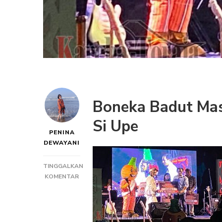
Boneka Badut Mas
Si Upe
PENINA
DEWAYANI
TINGGALKAN
PADA
KOMENTAR
BADUT
MASKOT
PILKADA
TORAJA