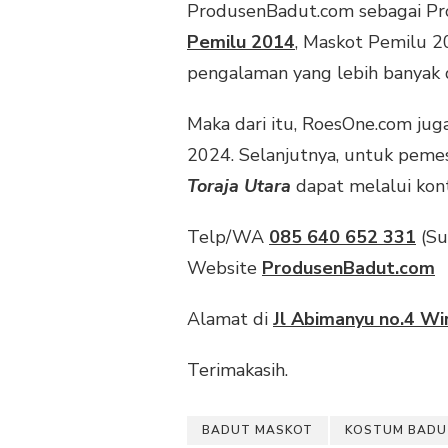
ProdusenBadut.com sebagai Pr
Pemilu 2014
, Maskot Pemilu 2
pengalaman yang lebih banyak d
Maka dari itu, RoesOne.com j
2024. Selanjutnya, untuk pem
Toraja Utara
dapat melalui kont
Telp/WA
085 640 652 331
(Su
Website
ProdusenBadut.com
Alamat di
Jl Abimanyu no.4 Wir
Terimakasih.
BADUT MASKOT
KOSTUM BADU