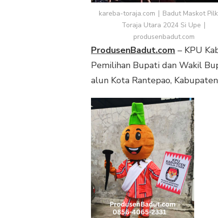
UTARA
kareba-toraja.com ∣ Badut Maskot Pil
2024
Toraja Utara 2024 Si Upe ∣
SI
produsenbadut.com
UPE
ProdusenBadut.com
– KPU Kab
Pemilihan Bupati dan Wakil Bup
alun Kota Rantepao, Kabupaten 