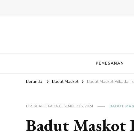
PEMESANAN
Beranda
Badut Maskot
Badut Maskot Pilkada To
DIPERBARUI PADA
DESEMBER 15, 2024
BADUT MA
Badut Maskot P