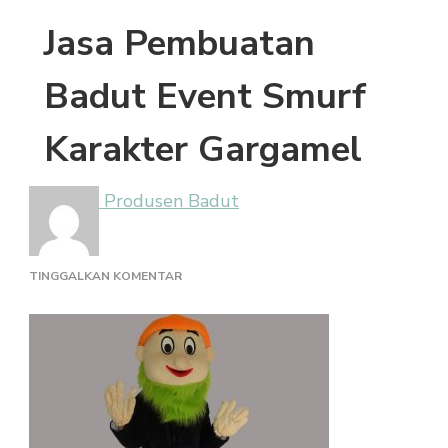
Jasa Pembuatan
Badut Event Smurf
Karakter Gargamel
Produsen Badut
PADA
TINGGALKAN KOMENTAR
JASA
PEMBUATAN
BADUT
EVENT
SMURF
KARAKTER
GARGAMEL