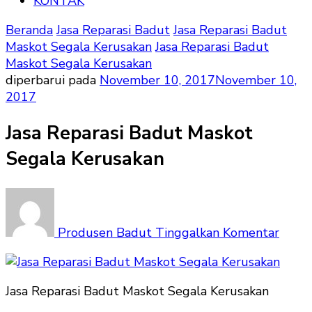
KONTAK
Beranda
Jasa Reparasi Badut
Jasa Reparasi Badut
Maskot Segala Kerusakan
Jasa Reparasi Badut
Maskot Segala Kerusakan
diperbarui pada
November 10, 2017
November 10,
2017
Jasa Reparasi Badut Maskot
Segala Kerusakan
pada
Jasa
Repar
Produsen Badut
Tinggalkan Komentar
Badu
Mask
Segal
Jasa Reparasi Badut Maskot Segala Kerusakan
Kerus