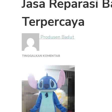
Jasa Reparasi B
Terpercaya
Produsen Badut
PADA
TINGGALKAN KOMENTAR
JASA
REPARASI
BADUT
TERBAIK
DAN
TERPERCAYA