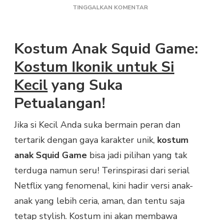
PADA
TINGGALKAN KOMENTAR
KOSTUM
ANAK
SQUID
Kostum Anak Squid Game:
GAME
Kostum Ikonik untuk Si
Kecil
yang Suka
Petualangan!
Jika si Kecil Anda suka bermain peran dan
tertarik dengan gaya karakter unik,
kostum
anak Squid Game
bisa jadi pilihan yang tak
terduga namun seru! Terinspirasi dari serial
Netflix yang fenomenal, kini hadir versi anak-
anak yang lebih ceria, aman, dan tentu saja
tetap stylish. Kostum ini akan membawa