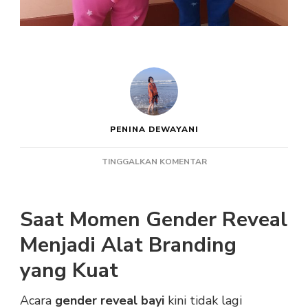
PENINA DEWAYANI
PADA
TINGGALKAN KOMENTAR
KOSTUM
BADUT
BAYI
Saat Momen Gender Reveal
GENDER
REVEAL
Menjadi Alat Branding
UNTUK
yang Kuat
ACARA
SKALA
BESAR
Acara
gender reveal bayi
kini tidak lagi
YANG