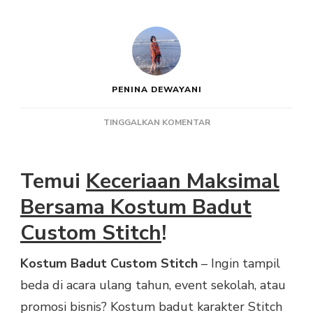
PENINA DEWAYANI
PADA
TINGGALKAN KOMENTAR
KOSTUM
BADUT
CUSTOM
Temui
Keceriaan Maksimal
STITCH
DARI
Bersama Kostum Badut
ROESONE.COM
Custom Stitch
!
Kostum Badut Custom Stitch
– Ingin tampil
beda di acara ulang tahun, event sekolah, atau
promosi bisnis? Kostum badut karakter Stitch