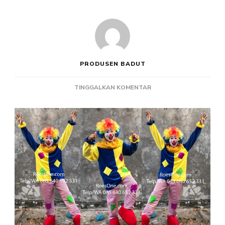
PRODUSEN BADUT
PADA
TINGGALKAN KOMENTAR
KOSTUM
BADUT
LUCU
ULANG
TAHUN
HIDUNG
TOMAT
TOPENG
COMIC
8