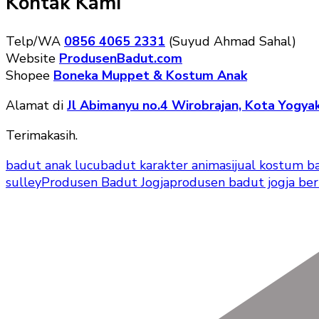
Kontak Kami
Telp/WA
0856 4065 2331
(Suyud Ahmad Sahal)
Website
ProdusenBadut.com
Shopee
Boneka Muppet & Kostum Anak
Alamat di
Jl Abimanyu no.4 Wirobrajan, Kota Yogyak
Terimakasih.
badut anak lucu
badut karakter animasi
jual kostum b
sulley
Produsen Badut Jogja
produsen badut jogja ber