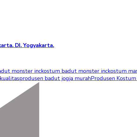
arta. DI. Yogyakarta.
adut monster inc
kostum badut monster inc
kostum mas
kualitas
produsen badut jogja murah
Produsen Kostum