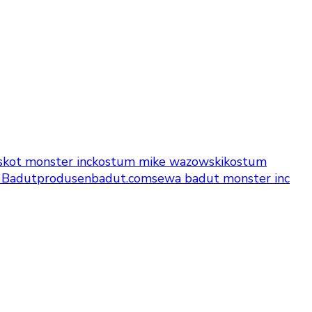
kot monster inc
kostum mike wazowski
kostum
 Badut
produsenbadut.com
sewa badut monster inc