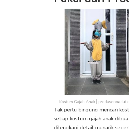
Kostum Gajah Anak⎮ produsenbadut.
Tak perlu bingung mencari kos
setiap kostum gajah anak dibuat
dilengkapi detail menarik seper