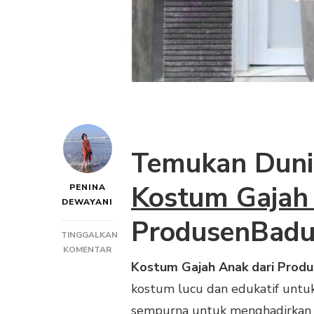
Temukan Dunia
Kostum Gajah
PENINA
DEWAYANI
ProdusenBadu
TINGGALKAN
PADA
KOMENTAR
KOSTUM
Kostum Gajah Anak dari Prod
GAJAH
kostum lucu dan edukatif untuk 
ANAK
DARI
sempurna untuk menghadirkan k