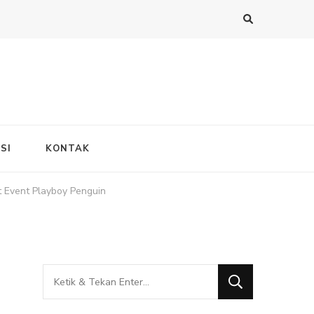
SI
KONTAK
 Event Playboy Penguin
Mencari
Sesuatu?