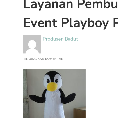
Layanan Pembu
Event Playboy 
Produsen Badut
PADA
TINGGALKAN KOMENTAR
LAYANAN
PEMBUAT
KOSTUM
BADUT
EVENT
PLAYBOY
PENGUIN