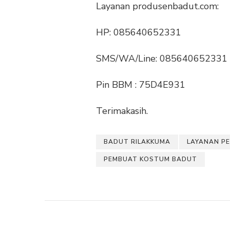
Layanan produsenbadut.com:
HP: 085640652331
SMS/WA/Line: 085640652331
Pin BBM : 75D4E931
Terimakasih.
BADUT RILAKKUMA
LAYANAN P
PEMBUAT KOSTUM BADUT