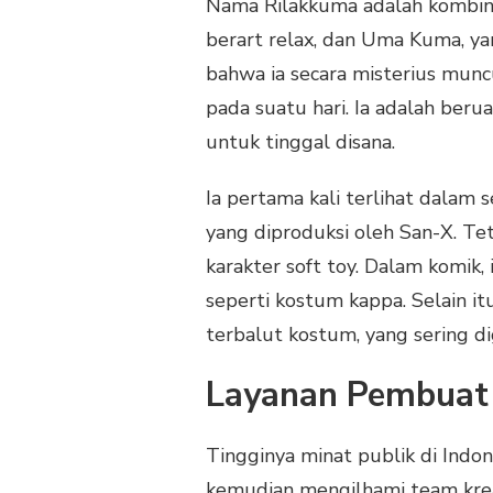
Nama Rilakkuma adalah kombina
berart relax, dan Uma Kuma, yan
bahwa ia secara misterius mun
pada suatu hari. Ia adalah be
untuk tinggal disana.
Ia pertama kali terlihat dalam 
yang diproduksi oleh San-X. Te
karakter soft toy. Dalam komik,
seperti kostum kappa. Selain it
terbalut kostum, yang sering di
Layanan Pembuat
Tingginya minat publik di Indon
kemudian mengilhami team kre