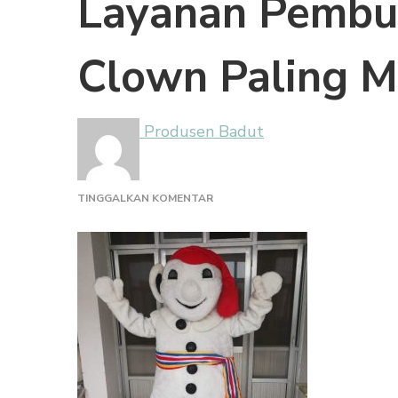
Layanan Pembu
Clown Paling M
Produsen Badut
PADA
TINGGALKAN KOMENTAR
LAYANAN
PEMBUATAN
BADUT
EVENT
CLOWN
PALING
MURAH