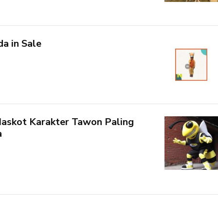
a in Sale
askot Karakter Tawon Paling
a