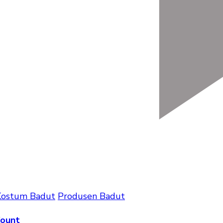
Kostum Badut
Produsen Badut
Count