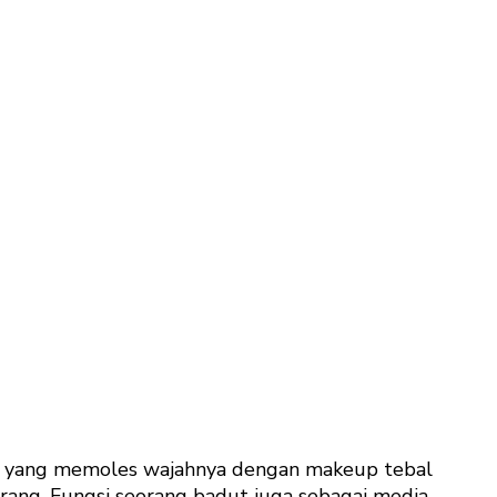
ng yang memoles wajahnya dengan makeup tebal
ang. Fungsi seorang badut juga sebagai media