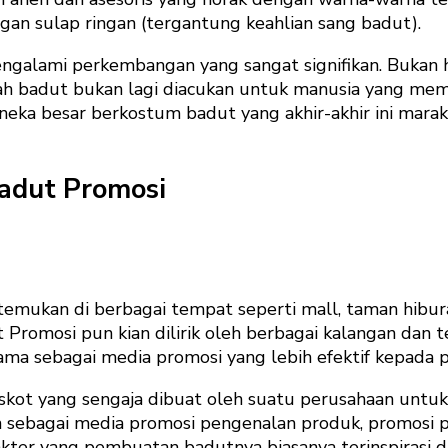
n sulap ringan (tergantung keahlian sang badut).
lami perkembangan yang sangat signifikan. Bukan hany
ilah badut bukan lagi diacukan untuk manusia yang me
neka besar berkostum badut yang akhir-akhir ini marak
adut Promosi
emukan di berbagai tempat seperti mall, taman hibura
omosi pun kian dilirik oleh berbagai kalangan dan te
a sebagai media promosi yang lebih efektif kepada p
 maskot yang sengaja dibuat oleh suatu perusahaan unt
n sebagai media promosi pengenalan produk, promosi p
kter yang pembuatan badutnya biasanya terinspirasi d