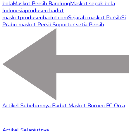
bola
Maskot Persib Bandung
Maskot sepak bola
Indonesia
produsen badut
maskot
produsenbadut.com
Sejarah maskot Persib
Si
Prabu maskot Persib
Suporter setia Persib
Artikel Sebelumnya
Badut Maskot Borneo FC Orca
Artikel Selanjutnya