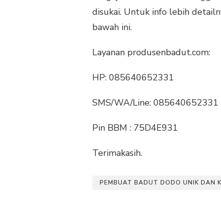
disukai. Untuk info lebih detai
bawah ini.
Layanan produsenbadut.com:
HP: 085640652331
SMS/WA/Line: 085640652331
Pin BBM : 75D4E931
Terimakasih.
PEMBUAT BADUT DODO UNIK DAN K