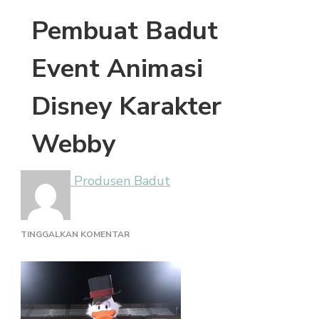
Pembuat Badut
Event Animasi
Disney Karakter
Webby
Produsen Badut
PADA
TINGGALKAN KOMENTAR
PEMBUAT
BADUT
EVENT
ANIMASI
DISNEY