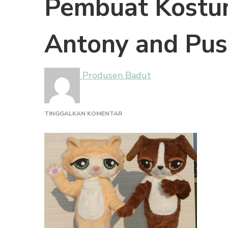
Pembuat Kostu
Antony and Pus
Produsen Badut
PADA
TINGGALKAN KOMENTAR
PEMBUAT
KOSTUM
BADUT
MARC
ANTONY
AND
PUSSYFOOT