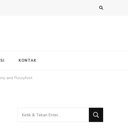
SI
KONTAK
ny and Pussyfoot
Mencari
Sesuatu?