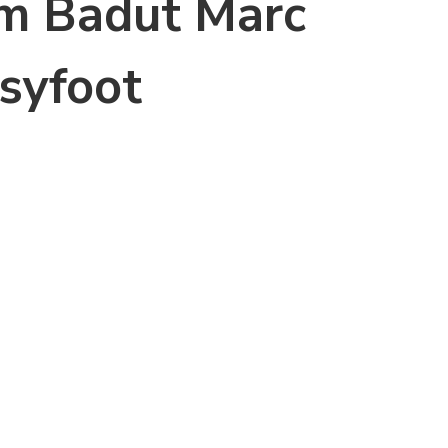
m Badut Marc
syfoot