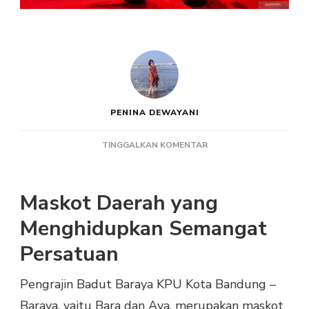
PENINA DEWAYANI
PADA
TINGGALKAN KOMENTAR
PENGRAJIN
BADUT
BARAYA
Maskot Daerah yang
KPU
KOTA
Menghidupkan Semangat
BANDUNG
Persatuan
UNTUK
PILKADA
Pengrajin Badut Baraya KPU Kota Bandung –
Baraya, yaitu Bara dan Aya, merupakan maskot