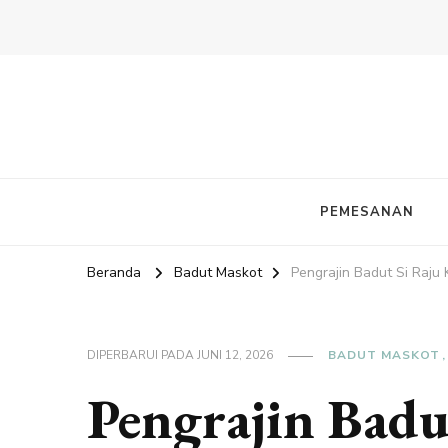
PEMESANAN
Beranda
Badut Maskot
Pengrajin Badut Si Raju
DIPERBARUI PADA
JUNI 12, 2026
BADUT MASKOT
Pengrajin Bad