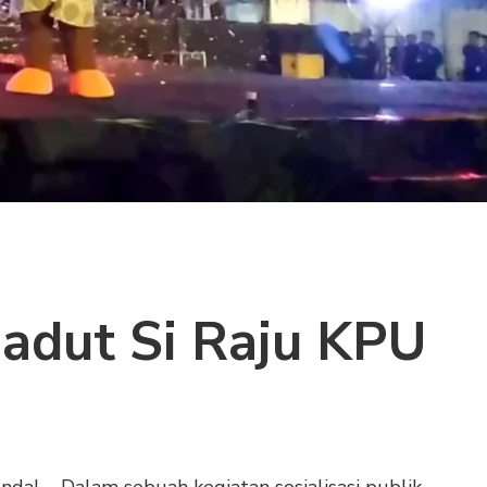
Badut Si Raju KPU
dal – Dalam sebuah kegiatan sosialisasi publik,