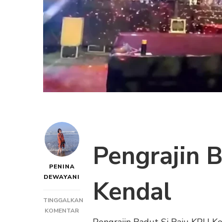
Pengrajin 
PENINA
DEWAYANI
Kendal
TINGGALKAN
PADA
KOMENTAR
Pengrajin Badut Si Raju KPU Ken
PENGRAJIN