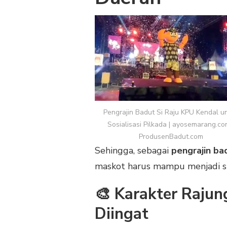
Pengrajin Badut Si Raju KPU Kendal u
Sosialisasi Pilkada | ayosemarang.co
ProdusenBadut.com
Sehingga, sebagai
pengrajin ba
maskot harus mampu menjadi sim
🎨 Karakter Raju
Diingat