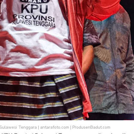
ulawesi Tenggara | antarafoto.com | ProdusenBadut.com