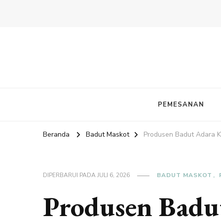
PEMESANAN
Beranda
Badut Maskot
Produsen Badut Adara 
DIPERBARUI PADA
JULI 6, 2026
BADUT MASKOT
Produsen Bad