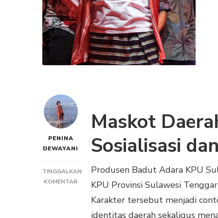
Maskot Daera
Sosialisasi da
PENINA
DEWAYANI
Produsen Badut Adara KPU Sul
TINGGALKAN
PADA
KOMENTAR
KPU Provinsi Sulawesi Tenggar
PRODUSEN
Karakter tersebut menjadi co
BADUT
ADARA
identitas daerah sekaligus mena