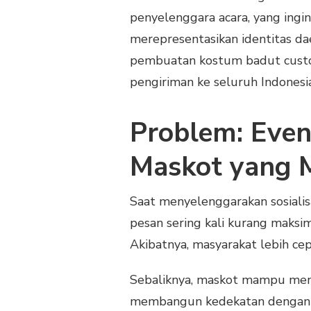
KPU
penyelenggara acara, yang ing
SULAWESI
TENGGARA
merepresentasikan identitas 
pembuatan kostum badut custom
pengiriman ke seluruh Indonesia
Problem: Eve
Maskot yang 
Saat menyelenggarakan sosialisa
pesan sering kali kurang maksi
Akibatnya, masyarakat lebih ce
Sebaliknya, maskot mampu menja
membangun kedekatan dengan ma