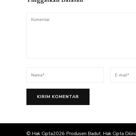
© Hak Cipta2026
Produsen Badut
. Hak Cipta Dilin