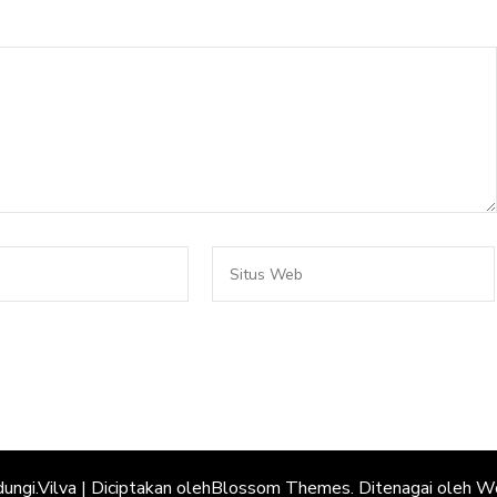
dungi.
Vilva | Diciptakan oleh
Blossom Themes
. Ditenagai oleh
Wo