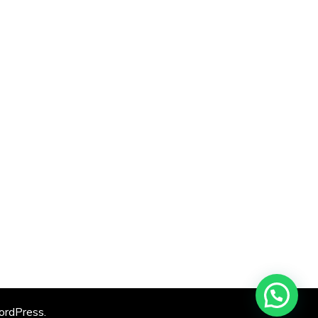
rdPress
.