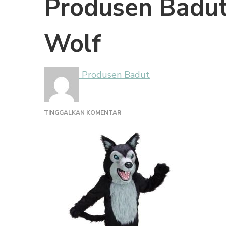
Produsen Badut
Wolf
Produsen Badut
PADA
TINGGALKAN KOMENTAR
PRODUSEN
BADUT
EVENT
BIG
BAD
WOLF