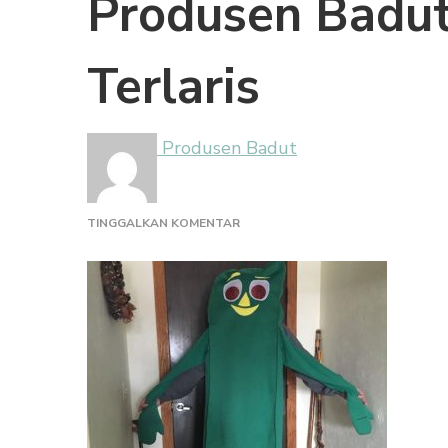
Produsen Badu
Terlaris
Produsen Badut
PADA
TINGGALKAN KOMENTAR
PRODUSEN
BADUT
KARAKTER
GUMBY
TERLARIS