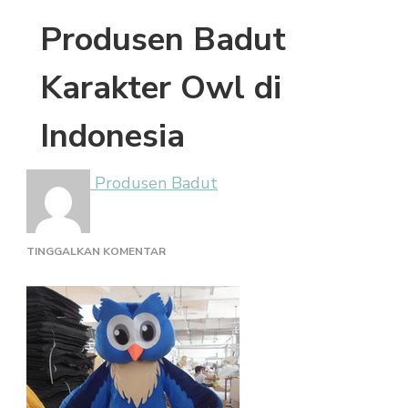
Produsen Badut
Karakter Owl di
Indonesia
Produsen Badut
PADA
TINGGALKAN KOMENTAR
PRODUSEN
BADUT
KARAKTER
OWL
DI
INDONESIA