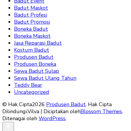
Badut Event
Badut Maskot
Badut Profesi
Badut Promosi
Boneka Badut
Boneka Maskot
Jasa Reparasi Badut
Kostum Badut
Produsen Badut
Produsen Boneka
Sewa Badut Sulap
Sewa Badut Ulang Tahun
Teddy Bear
Uncategorized
© Hak Cipta2026
Produsen Badut
. Hak Cipta
Dilindungi.
Vilva | Diciptakan oleh
Blossom Themes
.
Ditenagai oleh
WordPress
.