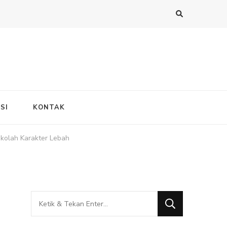
SI
KONTAK
kolah Karakter Lebah
Mencari
Sesuatu?