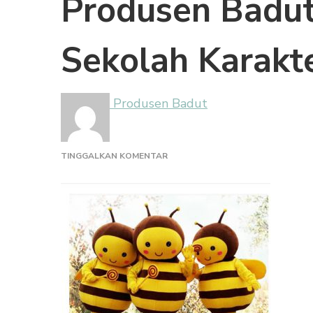
Produsen Badut
Sekolah Karakt
Produsen Badut
PADA
TINGGALKAN KOMENTAR
PRODUSEN
BADUT
MASKOT
EVENT
SEKOLAH
KARAKTER
LEBAH