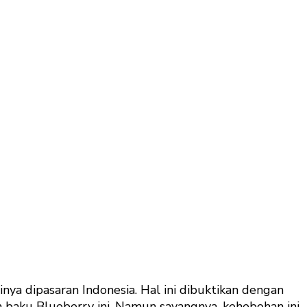
nya dipasaran Indonesia. Hal ini dibuktikan dengan
 baku Blueberry ini. Namun sayangnya, kehebohan ini