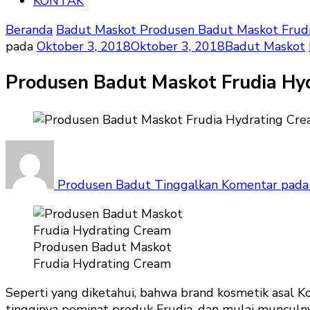
KONTAK
Beranda
Badut Maskot
Produsen Badut Maskot Frud
pada
Oktober 3, 2018
Oktober 3, 2018
Badut Maskot
Produsen Badut Maskot Frudia Hy
Produsen Badut
Tinggalkan Komentar
pada 
Produsen Badut Maskot
Frudia Hydrating Cream
Seperti yang diketahui, bahwa brand kosmetik asal Ko
tingginya peminat produk Frudia, dan mulai munculn