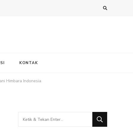
SI
KONTAK
ani Himbara Indonesia
Mencari
Sesuatu?