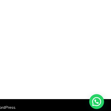
rdPress
.