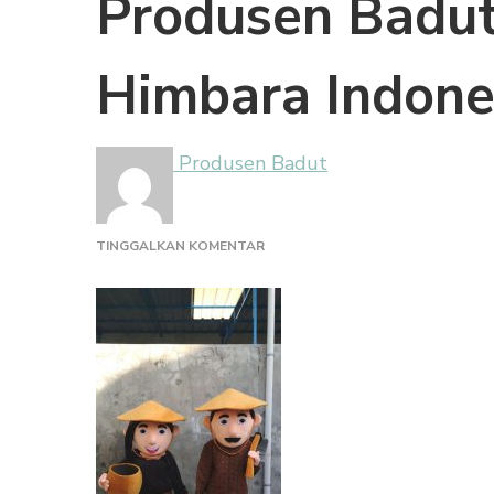
Produsen Badut
Himbara Indone
Produsen Badut
PADA
TINGGALKAN KOMENTAR
PRODUSEN
BADUT
MASKOT
KARTU
TANI
HIMBARA
INDONESIA