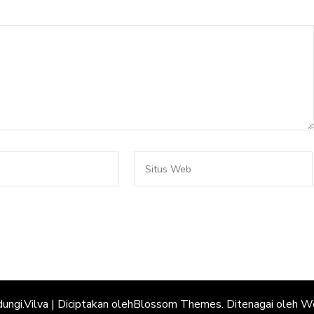
dungi.
Vilva | Diciptakan oleh
Blossom Themes
. Ditenagai oleh
Wo