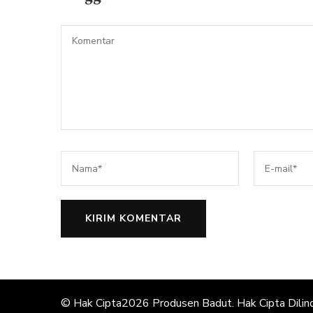
© Hak Cipta2026
Produsen Badut
. Hak Cipta Dilin