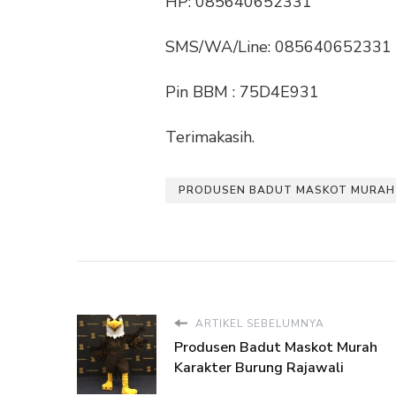
HP: 085640652331
SMS/WA/Line: 085640652331
Pin BBM : 75D4E931
Terimakasih.
PRODUSEN BADUT MASKOT MURAH 
ARTIKEL SEBELUMNYA
Produsen Badut Maskot Murah
Karakter Burung Rajawali