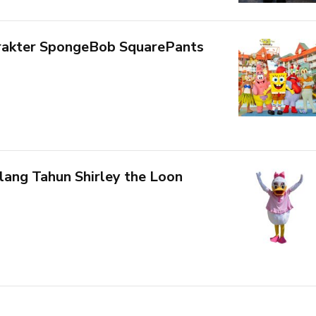
rakter SpongeBob SquarePants
ang Tahun Shirley the Loon