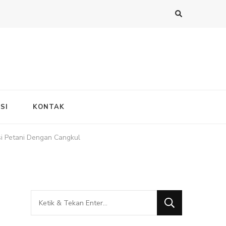
SI
KONTAK
i Petani Dengan Cangkul
Mencari
Sesuatu?