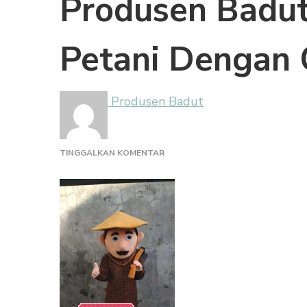
Produsen Badut
Petani Dengan 
Produsen Badut
PADA
TINGGALKAN KOMENTAR
PRODUSEN
BADUT
MASKOT
PROFESI
PETANI
DENGAN
CANGKUL