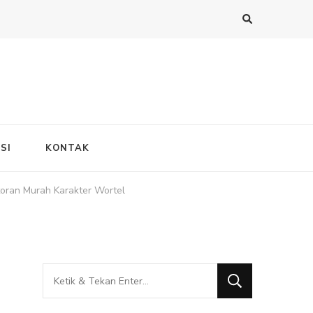
SI
KONTAK
oran Murah Karakter Wortel
Mencari
Sesuatu?