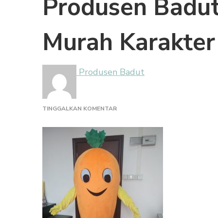
Produsen Badut
Murah Karakter
Produsen Badut
PADA
TINGGALKAN KOMENTAR
PRODUSEN
BADUT
MASKOT
RESTORAN
MURAH
KARAKTER
WORTEL