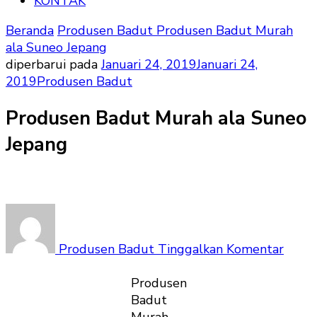
KONTAK
Beranda
Produsen Badut
Produsen Badut Murah
ala Suneo Jepang
diperbarui pada
Januari 24, 2019
Januari 24,
2019
Produsen Badut
Produsen Badut Murah ala Suneo
Jepang
pada
Prod
Badu
Produsen Badut
Tinggalkan Komentar
Mura
ala
Produsen
Sune
Badut
Jepan
Murah