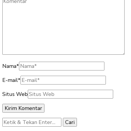
Nama
*
E-mail
*
Situs Web
Mencari
Sesuatu?