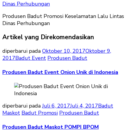
Lalu
Linta
Produsen Badut Promosi Keselamatan Lalu Lintas
Dinas
Dinas Perhubungan
Perh
Artikel yang Direkomendasikan
diperbarui pada
Oktober 10, 2017
Oktober 9,
2017
Badut Event
Produsen Badut
Produsen Badut Event Onion Unik di Indonesia
diperbarui pada
Juli 6, 2017
Juli 4, 2017
Badut
Maskot
Badut Promosi
Produsen Badut
Produsen Badut Maskot POMPI BPOM