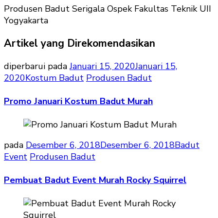
Tekni
Produsen Badut Serigala Ospek Fakultas Teknik UII
UII
Yogyakarta
Yogya
Artikel yang Direkomendasikan
diperbarui pada
Januari 15, 2020
Januari 15,
2020
Kostum Badut
Produsen Badut
Promo Januari Kostum Badut Murah
pada
Desember 6, 2018
Desember 6, 2018
Badut
Event
Produsen Badut
Pembuat Badut Event Murah Rocky Squirrel