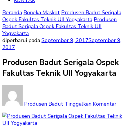
KONTAK
Beranda
Boneka Maskot
Produsen Badut Serigala
Ospek Fakultas Teknik UII Yogyakarta
Produsen
Badut Serigala Ospek Fakultas Teknik UII
Yogyakarta
diperbarui pada
September 9, 2017
September 9,
2017
Produsen Badut Serigala Ospek
Fakultas Teknik UII Yogyakarta
pada
Prod
Badu
Produsen Badut
Tinggalkan Komentar
Serig
Ospe
Fakul