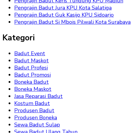
Pengrajin Badut Keris Tundung KPU Madiun
Pengrajin Badut Jura KPU Kota Salatiga
Pengrajin Badut Guk Kasijo KPU Sidoarjo
Pengrajin Badut Si Mbois Pilwali Kota Surabaya
Kategori
Badut Event
Badut Maskot
Badut Profesi
Badut Promosi
Boneka Badut
Boneka Maskot
Jasa Reparasi Badut
Kostum Badut
Produsen Badut
Produsen Boneka
Sewa Badut Sulap
Sewa Badut Ulang Tahun