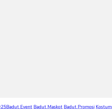
025
Badut Event
Badut Maskot
Badut Promosi
Kostum