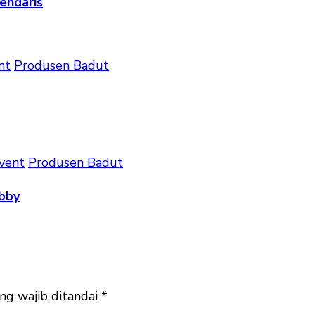
endaris
nt
Produsen Badut
vent
Produsen Badut
bby
ng wajib ditandai
*