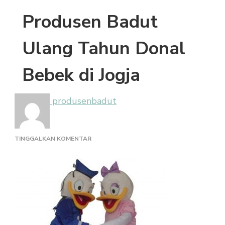
Produsen Badut
Ulang Tahun Donal
Bebek di Jogja
produsenbadut
PADA
TINGGALKAN KOMENTAR
PRODUSEN
BADUT
ULANG
TAHUN
DONAL
BEBEK
DI
JOGJA