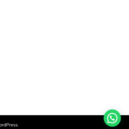
rdPress
.