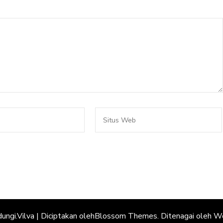
dungi.
Vilva | Diciptakan oleh
Blossom Themes
. Ditenagai oleh
Wo