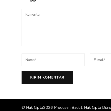
© Hak Cipta2026
Produsen Badut
. Hak Cipta Dilin