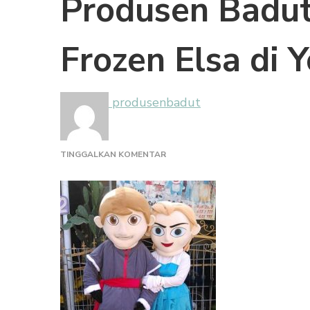
Produsen Badut
Frozen Elsa di 
produsenbadut
PADA
TINGGALKAN KOMENTAR
PRODUSEN
BADUT
ULANG
TAHUN
FROZEN
ELSA
DI
YOGYAKARTA