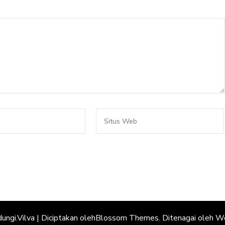
dungi.
Vilva | Diciptakan oleh
Blossom Themes
. Ditenagai oleh
Wo