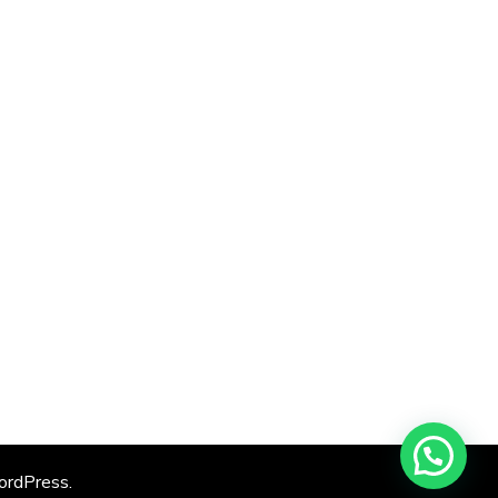
rdPress
.