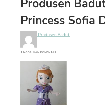
Produsen Badut
Princess Sofia 
Produsen Badut
PADA
TINGGALKAN KOMENTAR
PRODUSEN
BADUT
ULANG
TAHUN
PRINCESS
SOFIA
DISNEY