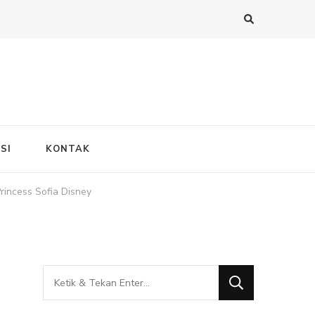
SI
KONTAK
incess Sofia Disney
Mencari
Sesuatu?