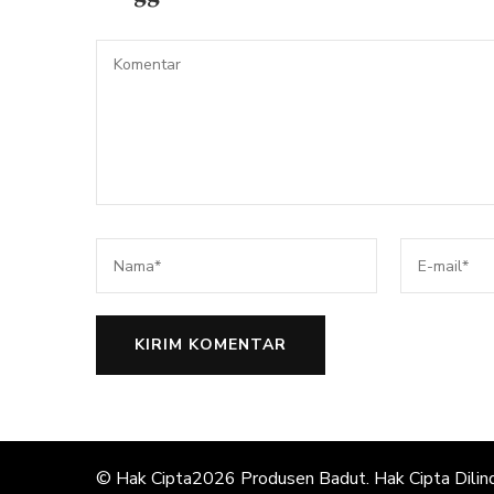
© Hak Cipta2026
Produsen Badut
. Hak Cipta Dilin