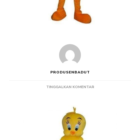
PRODUSENBADUT
PADA
TINGGALKAN KOMENTAR
PRODUSEN
BADUT
ULANG
TAHUN
TWEETY
BIRD
DI
INDONESIA