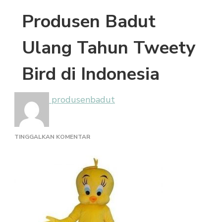
Produsen Badut
Ulang Tahun Tweety
Bird di Indonesia
produsenbadut
PADA
TINGGALKAN KOMENTAR
PRODUSEN
BADUT
ULANG
TAHUN
TWEETY
BIRD
DI
INDONESIA