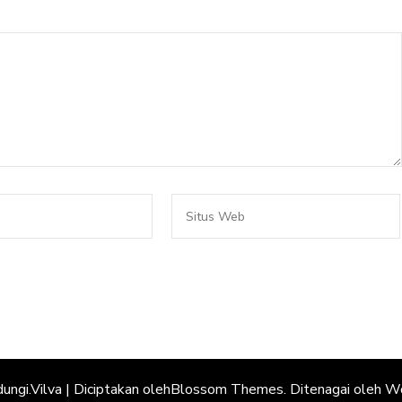
dungi.
Vilva | Diciptakan oleh
Blossom Themes
. Ditenagai oleh
Wo