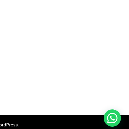
rdPress
.