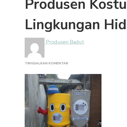
Produsen Kostu
Lingkungan Hid
Produsen Badut
PADA
TINGGALKAN KOMENTAR
PRODUSEN
KOSTUM
BADUT
DINAS
LINGKUNGAN
HIDUP
LH
SI
RESIK