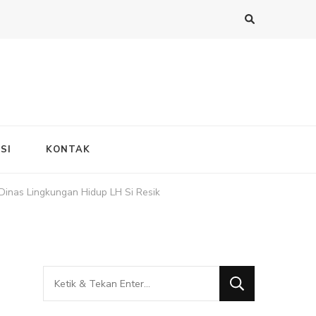
SI
KONTAK
inas Lingkungan Hidup LH Si Resik
Mencari
Sesuatu?