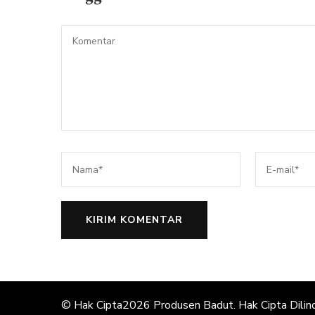
© Hak Cipta2026
Produsen Badut
. Hak Cipta Dilin