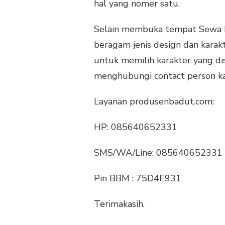
hal yang nomer satu.
Selain membuka tempat Sewa B
beragam jenis design dan karak
untuk memilih karakter yang disu
menghubungi contact person kam
Layanan produsenbadut.com:
HP: 085640652331
SMS/WA/Line: 085640652331
Pin BBM : 75D4E931
Terimakasih.