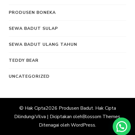
PRODUSEN BONEKA
SEWA BADUT SULAP
SEWA BADUT ULANG TAHUN
TEDDY BEAR
UNCATEGORIZED
© Hak Cipta2026
Produsen Badut
. Hak Cipta
Dilindungi.
Vilva | Diciptakan oleh
Blossom Themes
.
Ditenagai oleh
WordPress
.
Hubungi Kami