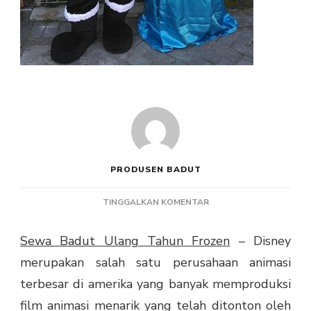
PRODUSEN BADUT
PADA
TINGGALKAN KOMENTAR
SEWA
BADUT
Sewa Badut Ulang Tahun Frozen
– Disney
ULANG
merupakan salah satu perusahaan animasi
TAHUN
FROZEN
terbesar di amerika yang banyak memproduksi
film animasi menarik yang telah ditonton oleh