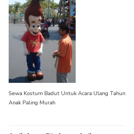
BADUT
UNTUK
ACARA
ULANG
TAHUN
ANAK
PALING
MURAH
Sewa Kostum Badut Untuk Acara Ulang Tahun
Anak Paling Murah