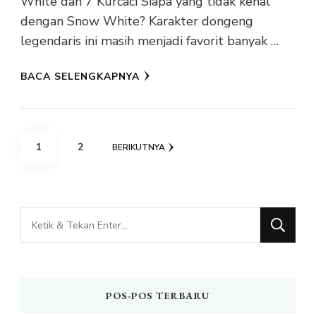
White dan 7 Kurcaci Siapa yang tidak kenal
dengan Snow White? Karakter dongeng
legendaris ini masih menjadi favorit banyak …
BACA SELENGKAPNYA
Paginasi
HALAMAN
HALAMAN
1
2
BERIKUTNYA
pos
Mencari
Sesuatu?
POS-POS TERBARU