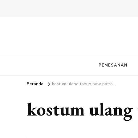
PEMESANAN
Beranda
kostum ulang tahun paw patrol
kostum ulang 