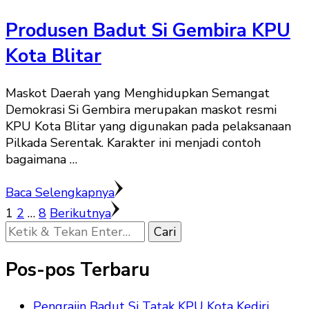
Produsen Badut Si Gembira KPU
Kota Blitar
Maskot Daerah yang Menghidupkan Semangat
Demokrasi Si Gembira merupakan maskot resmi
KPU Kota Blitar yang digunakan pada pelaksanaan
Pilkada Serentak. Karakter ini menjadi contoh
bagaimana …
Baca Selengkapnya
Paginasi
Halaman
Halaman
Halaman
1
2
…
8
Berikutnya
Mencari
pos
Sesuatu?
Pos-pos Terbaru
Pengrajin Badut Si Tatak KPU Kota Kediri