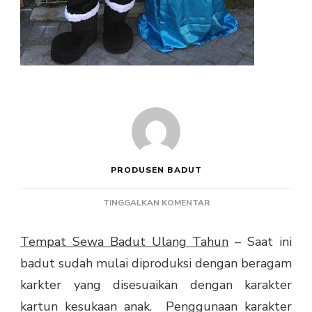
PRODUSEN BADUT
PADA
TINGGALKAN KOMENTAR
TEMPAT
SEWA
Tempat Sewa Badut Ulang Tahun
– Saat ini
BADUT
badut sudah mulai diproduksi dengan beragam
ULANG
TAHUN
karkter yang disesuaikan dengan karakter
kartun kesukaan anak. Penggunaan karakter