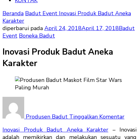
KONTAK
Beranda
Badut Event
Inovasi Produk Badut Aneka
Karakter
diperbarui pada
April 24, 2018
April 17, 2018
Badut
Event
Boneka Badut
Inovasi Produk Badut Aneka
Karakter
pada
Inovas
Prod
Produsen Badut
Tinggalkan Komentar
Badu
Inovasi Produk Badut Aneka Karakter
– Inovasi
Anek
adalah memikirkan dan melakukan sesuatu yang
Karak